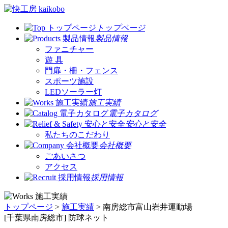
トップページ
製品情報
ファニチャー
遊 具
門扉・柵・フェンス
スポーツ施設
LEDソーラー灯
施工実績
電子カタログ
安心と安全
私たちのこだわり
会社概要
ごあいさつ
アクセス
採用情報
トップページ
>
施工実績
> 南房総市富山岩井運動場
[千葉県南房総市] 防球ネット