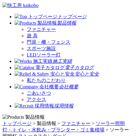
トップページ
製品情報
ファニチャー
遊 具
門扉・柵・フェンス
スポーツ施設
LEDソーラー灯
施工実績
電子カタログ
安心と安全
私たちのこだわり
会社概要
ごあいさつ
アクセス
採用情報
トップページ
> 製品情報 >
ファニチャー
>
ソーラー照明
灯・トイレ・水飲み・プランター・ゴミ集積場
> ソーラー